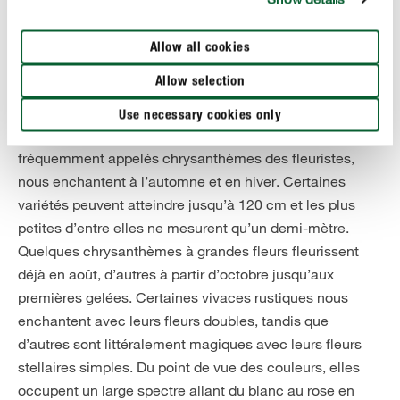
Allow all cookies
DES FLEURS JUSQU’EN DÉCEMBRE
6. Chrysanthème de jardin
Allow selection
Avec leur diversité de rêve, les chrysanthèmes à grandes
Use necessary cookies only
fleurs (Chrysanthemum x grandiflorum-Hybriden),
fréquemment appelés chrysanthèmes des fleuristes,
nous enchantent à l’automne et en hiver. Certaines
variétés peuvent atteindre jusqu’à 120 cm et les plus
petites d’entre elles ne mesurent qu’un demi-mètre.
Quelques chrysanthèmes à grandes fleurs fleurissent
déjà en août, d’autres à partir d’octobre jusqu’aux
premières gelées. Certaines vivaces rustiques nous
enchantent avec leurs fleurs doubles, tandis que
d’autres sont littéralement magiques avec leurs fleurs
stellaires simples. Du point de vue des couleurs, elles
occupent un large spectre allant du blanc au rose en