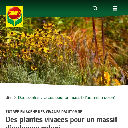
Produits
Conseil
Thèmes
Service
 jardin
Des plantes vivaces pour un massif d’automne coloré
ENTRÉE EN SCÈNE DES VIVACES D’AUTOMNE
Qui sommes-nous?
Des plantes vivaces pour un massif