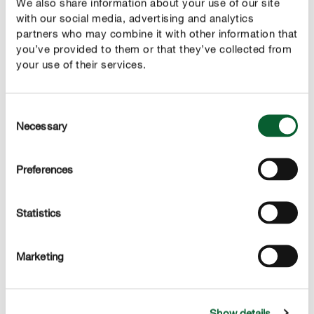
We also share information about your use of our site
à novembre pour de nombreux auxiliaires. La plante
with our social media, advertising and analytics
partners who may combine it with other information that
apprécie les expositions ensoleillées et un sol humifère
you’ve provided to them or that they’ve collected from
et riche. À l’inverse des petits asters nains, les asters
your use of their services.
fausse bruyère ont un port buissonnant et peuvent
mesurer près d’un mètre, raison pour laquelle il faut leur
prévoir un peu de place.
Consent
Necessary
Selection
Preferences
Statistics
Marketing
Show details