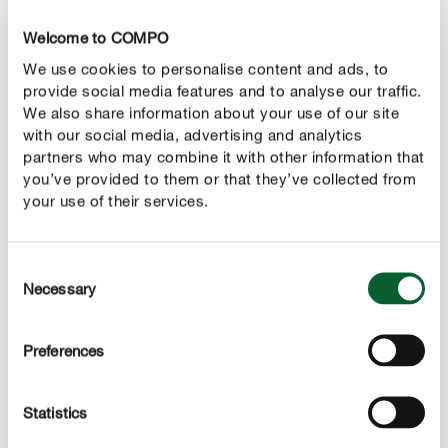
Welcome to COMPO
We use cookies to personalise content and ads, to
provide social media features and to analyse our traffic.
Notre conseil
We also share information about your use of our site
with our social media, advertising and analytics
Veillez à ne pas planter le chou au même endroit
partners who may combine it with other information that
pendant 3 ans afin de ne pas épuiser le sol et prévenir
you’ve provided to them or that they’ve collected from
ainsi les maladies.
your use of their services.
Consent
Necessary
Selection
ENTRETENIR CORRECTEMENT
Entretenir le chou frisé
Preferences
Arrosage
Statistics
Les grandes feuilles du chou frisé se forment au milieu
ou à la fin de l’été, il est donc important de l’arroser