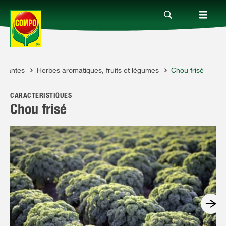
 plantes
Herbes aromatiques, fruits et légumes
Chou frisé
Produits
CARACTÉRISTIQUES
Conseil
Chou frisé
Thèmes
Service
Qui sommes-nous?