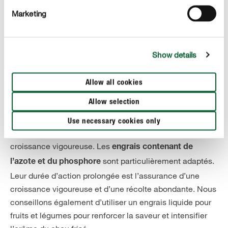
suffisamment. En général,
les arrosages doivent être
Marketing
modérés de sorte que le sol soit toujours humide,
. Cette mesure permet
mais sans humidité stagnante
également de lutter contre les altises qui peuvent
Show details
endommager les choux. Un léger buttage permet de
tracer des sillons qui facilitent l’irrigation et favorisent le
Allow all cookies
développement spectaculaire des choux frisés.
Allow selection
Fertilisation
Use necessary cookies only
Amender suffisamment le sol pour favoriser une
croissance vigoureuse. Les
engrais contenant de
sont particulièrement adaptés.
l’azote et du phosphore
Leur durée d’action prolongée est l’assurance d’une
croissance vigoureuse et d’une récolte abondante. Nous
conseillons également d’utiliser un engrais liquide pour
fruits et légumes pour renforcer la saveur et intensifier