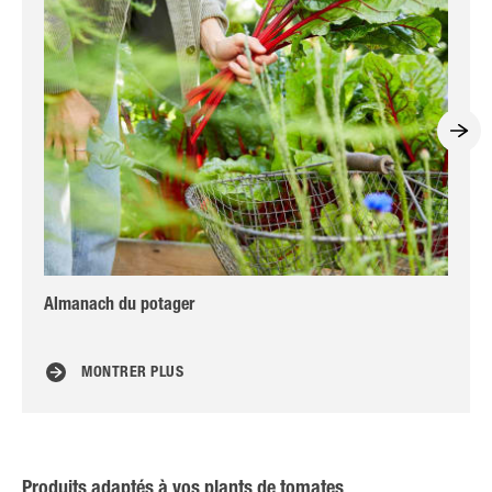
Almanach du potager
Fer
ab
MONTRER PLUS
Produits adaptés à vos plants de tomates