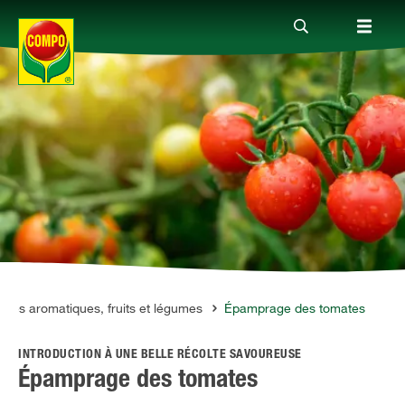
Produits
Conseil
Thèmes
Service
rbes aromatiques, fruits et légumes
Épamprage des tomates
INTRODUCTION À UNE BELLE RÉCOLTE SAVOUREUSE
Qui sommes-nous?
Épamprage des tomates