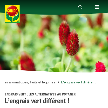
Produits
Conseil
Thèmes
Service
erbes aromatiques, fruits et légumes
L’engrais vert différent !
ENGRAIS VERT : LES ALTERNATIVES AU POTAGER
Qui sommes-nous?
L’engrais vert différent !