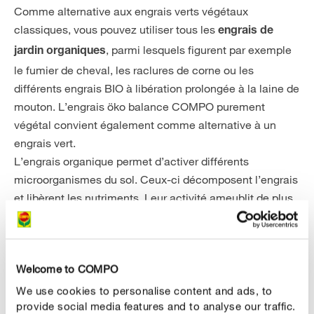
Comme alternative aux engrais verts végétaux
classiques, vous pouvez utiliser tous les
engrais de
, parmi lesquels figurent par exemple
jardin organiques
le fumier de cheval, les raclures de corne ou les
différents engrais BIO à libération prolongée à la laine de
mouton. L’engrais öko balance COMPO purement
végétal convient également comme alternative à un
engrais vert.
L’engrais organique permet d’activer différents
microorganismes du sol. Ceux-ci décomposent l’engrais
et libèrent les nutriments. Leur activité ameublit de plus
le sol. Ceci est également intéressant pour les vers de
terre, qui en profitent aussi et qui confèrent à la terre une
bonne structure. Afin que les nutriments libérés puissent
Welcome to COMPO
être directement utilisés par les plantes, l’engrais doit
être apporté peu avant la plantation des légumes.
We use cookies to personalise content and ads, to
provide social media features and to analyse our traffic.