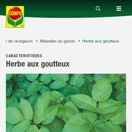
raits de ravageurs
Maladies du gazon
Herbe aux goutteux
Produits
CARACTÉRISTIQUES
Conseil
Herbe aux goutteux
Thèmes
Service
Qui sommes-nous?