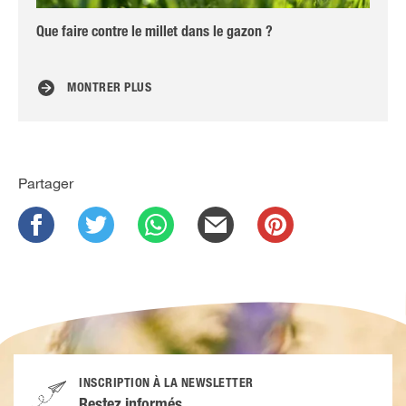
Que faire contre le millet dans le gazon ?
Pré
fr
MONTRER PLUS
Partager
INSCRIPTION À LA NEWSLETTER
Restez informés