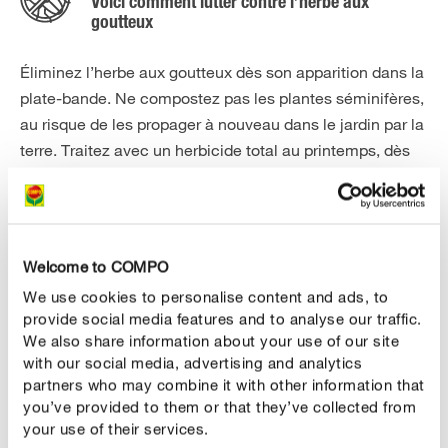
Voici comment lutter contre l’herbe aux
goutteux
Éliminez l’herbe aux goutteux dès son apparition dans la
plate-bande. Ne compostez pas les plantes séminifères,
au risque de les propager à nouveau dans le jardin par la
terre. Traitez avec un herbicide total au printemps, dès
que suffisamment de feuilles se sont formées. Mais
attention : il n'y a plus d'herbicides sélectifs sur le
marché pour la destruction de mauvaises herbes dans le
gazon. Un herbicide total détruira également votre
Welcome to COMPO
pelouse!
We use cookies to personalise content and ads, to
provide social media features and to analyse our traffic.
We also share information about your use of our site
Produits pour lutter contre l’herbe aux goutteux
with our social media, advertising and analytics
partners who may combine it with other information that
you’ve provided to them or that they’ve collected from
your use of their services.