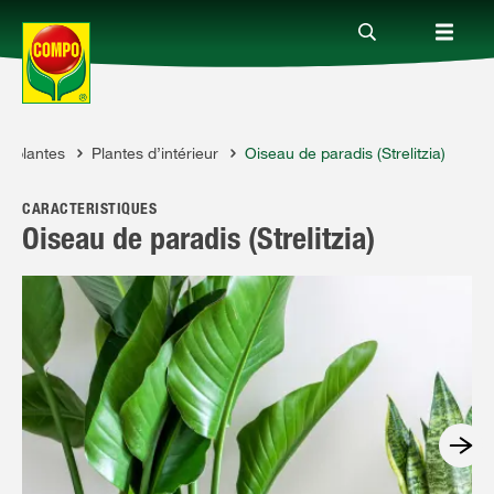
de plantes
Plantes d’intérieur
Oiseau de paradis (Strelitzia)
Produits
CARACTÉRISTIQUES
Conseil
Oiseau de paradis (Strelitzia)
Thèmes
Service
Qui sommes-nous?