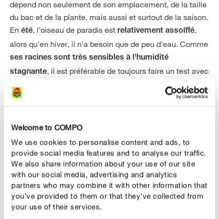
dépend non seulement de son emplacement, de la taille
du bac et de la plante, mais aussi et surtout de la saison.
En
, l’oiseau de paradis est
,
été
relativement assoiffé
alors qu'en hiver, il n'a besoin que de peu d'eau. Comme
ses racines sont très sensibles à l'humidité
, il est préférable de toujours faire un test avec
stagnante
les doigts et de ne l'arroser que si la terre est sèche.
Privilégiez une
eau sans calcaire, comme l'eau de
.
pluie
Welcome to COMPO
Bien fertiliser l’oiseau de paradis
We use cookies to personalise content and ads, to
Ce qui ne doit définitivement pas être négligé lors de
provide social media features and to analyse our traffic.
l'entretien de l’oiseau de paradis, c'est l'apport régulier
We also share information about your use of our site
with our social media, advertising and analytics
de substances nutritives.
Pendant la phase de
partners who may combine it with other information that
, fertilisez votre
croissance au printemps et en été
you’ve provided to them or that they’ve collected from
oiseau de paradis de préférence environ toutes les deux
your use of their services.
semaines avec un engrais liquide. Il suffit d'ajouter