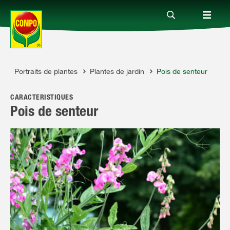
l
Portraits de plantes
Plantes de jardin
Pois de senteur
Produits
CARACTÉRISTIQUES
Conseil
Pois de senteur
Thèmes
Service
Qui sommes-nous?