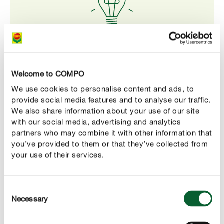
Notre conseil
Une taille régulière au cours des mois d’été stimule la
Welcome to COMPO
floraison du pois de senteur. Éliminez surtout les
We use cookies to personalise content and ads, to
pointes, car seules les pousses latérales donnent
provide social media features and to analyse our traffic.
naissance à de belles fleurs.
We also share information about your use of our site
with our social media, advertising and analytics
partners who may combine it with other information that
you’ve provided to them or that they’ve collected from
your use of their services.
ENTRETENIR CORRECTEMENT
Entretenir des pois de senteur
Consent
Necessary
Selection
Arrosage
À floraison luxuriante, arrosage abondant. Il faut arroser