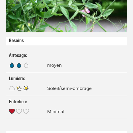
FR
NL
Besoins
Arrosage
:
moyen
Lumière
:
Soleil/semi-ombragé
Entretien
:
Minimal