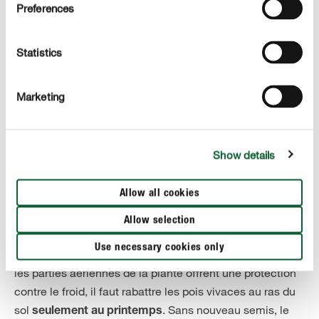
Preferences
régulièrement les pois de senteur
,
de juin à septembre
tout en veillant impérativement à éviter l’humidité
stagnante, car ils sont sensibles aux maladies
Statistics
cryptogamiques.
Marketing
Fertilisation
Le pois de senteur doit être fertilisé tous les quinze jours
pour offrir une superbe floraison. Cette plante prospère
Show details
. Il apprécie par conséquent
en sol calcaire à pH élevé
les mêmes engrais que les rhododendrons et hortensias.
Allow all cookies
Hivernage et taille
Allow selection
Vous avez planté des pois vivaces ? Vous profiterez de
Use necessary cookies only
magnifiques fleurs multicolores l’an prochain. Comme
les parties aériennes de la plante offrent une protection
contre le froid, il faut rabattre les pois vivaces au ras du
sol
. Sans nouveau semis, le
seulement au printemps