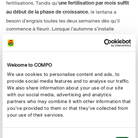
fertilisations. Tandis qu’
une fertilisation par mois suffit
, le lantana a
au début de la phase de croissance
besoin d’engrais toutes les deux semaines dès qu’il
commence à fleurir. Lorsque l’automne s’installe
progressivement, cessez les apports d’engrais afin que
le lantana puisse se préparer à la dormance hivernale.
Tailler le lantana - pour une superbe floraison
Welcome to COMPO
Pour profiter le plus longtemps possible du lantana, il est
We use cookies to personalise content and ads, to
conseillé de le rabattre après son hivernage.
Entre mars
provide social media features and to analyse our traffic.
et mai au plus tard, coupez les tiges à une longueur de
We also share information about your use of our site
Cette opération est importante
with our social media, advertising and analytics
10 à 15 centimètres.
partners who may combine it with other information that
pour la formation de jeunes tiges florifères, car les
you’ve provided to them or that they’ve collected from
anciennes tiges ne portent que peu de fleurs en été.
your use of their services.
Pour une splendide floraison, il est donc indispensable
de le rabattre. En été, durant la floraison, supprimez
régulièrement les fleurs fanées pour favoriser la
Consent