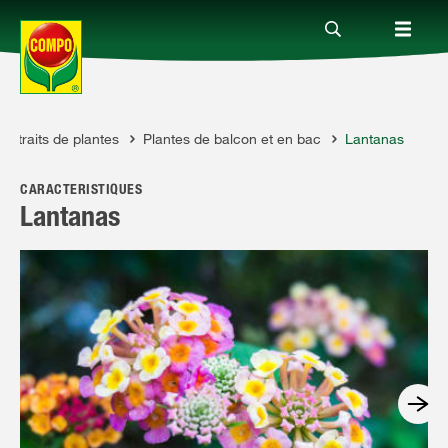
Portraits de plantes
Plantes de balcon et en bac
Lantanas
Produits
CARACTÉRISTIQUES
Conseil
Lantanas
Thèmes
Service
Qui sommes-nous?