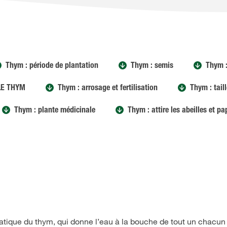
Thym : période de plantation
Thym : semis
Thym 
LE THYM
Thym : arrosage et fertilisation
Thym : taill
Thym : plante médicinale
Thym : attire les abeilles et pa
matique du thym, qui donne l’eau à la bouche de tout un chacun