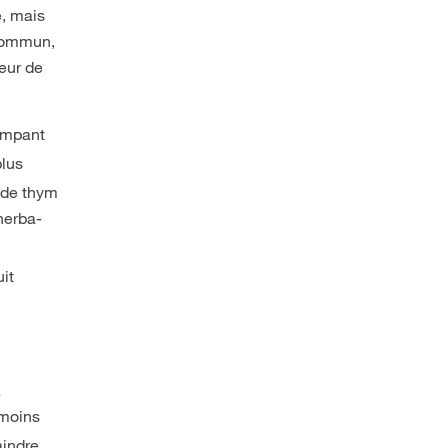
e, mais
 commun,
leur de
ampant
plus
s de thym
herba-
uit
a
t moins
indre,