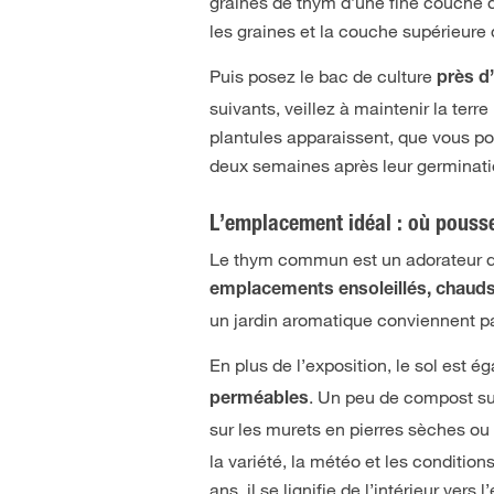
graines de thym d’une fine couche d
les graines et la couche supérieure 
Puis posez le bac de culture
près d
suivants, veillez à maintenir la ter
plantules apparaissent, que vous po
deux semaines après leur germinati
L’emplacement idéal : où pousse
Le thym commun est un adorateur du 
emplacements ensoleillés, chauds 
un jardin aromatique conviennent p
En plus de l’exposition, le sol est 
. Un peu de compost suf
perméables
sur les murets en pierres sèches ou 
la variété, la météo et les condition
ans, il se lignifie de l’intérieur ve