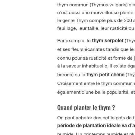
thym commun (Thymus vulgaris) n’es
c’est aussi une merveilleuse plante
le genre Thym compte plus de 200 aut
feuillage, leur taille, leur rusticité o
Par exemple, le
(Thy
thym serpolet
et ses fleurs écarlates tandis que l
connu pour sa rusticité et forme de 
à la saveur inhabituelle, il existe
barona) ou le
(Thy
thym petit chêne
Croisement entre le thym commun et
également d’une belle popularité, e
Quand planter le thym ?
On peut acheter des petits pots de 
période de plantation idéale va d’a
humide. Un printemps humide et plu