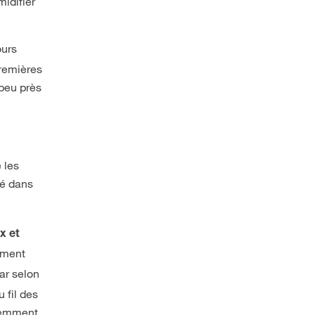
idifier
ours
premières
 peu près
 les
lé dans
x et
lement
r selon
u fil des
quemment