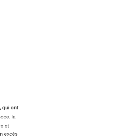
 qui ont
sope, la
re et
un excès