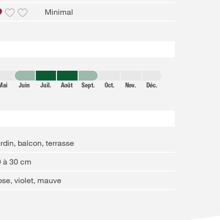
Minimal
Mai
Juin
Juil.
Août
Sept.
Oct.
Nov.
Déc.
rdin, balcon, terrasse
0 à 30 cm
se, violet, mauve