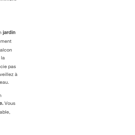
un
jardin
lement
balcon
 la
écie pas
veillez à
’eau.
n
Vous
e.
able,