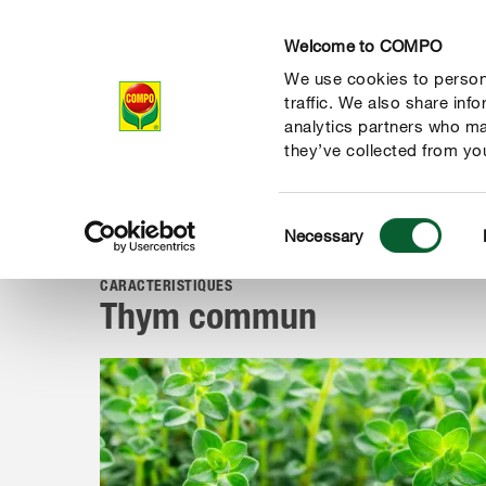
Welcome to COMPO
We use cookies to persona
Produits
Con
traffic. We also share inf
analytics partners who ma
they’ve collected from you
Consent
Conseil
Portraits de plantes
Herbes aromatiques, fruits 
Necessary
COMPO
Selection
CARACTÉRISTIQUES
Thym commun
 nature