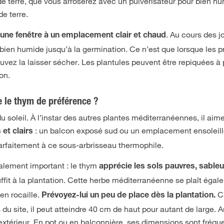
e terre, que vous arroserez avec un pulvérisateur pour bien hum
de terre.
. Au cours des j
’une fenêtre à un emplacement clair et chaud
re bien humide jusqu’à la germination. Ce n’est que lorsque les 
uvez la laisser sécher. Les plantules peuvent être repiquées à
on.
 le thym de préférence ?
soleil. À l’instar des autres plantes méditerranéennes, il aime
: un balcon exposé sud ou un emplacement ensoleil
et clairs
arfaitement à ce sous-arbrisseau thermophile.
également important : le thym
apprécie les sols pauvres, sableu
fit à la plantation. Cette herbe méditerranéenne se plaît éga
en rocaille.
Ca
Prévoyez-lui un peu de place dès la plantation.
s du site, il peut atteindre 40 cm de haut pour autant de large. A
rs l’extérieur. En pot ou en balconnière, ses dimensions sont fré