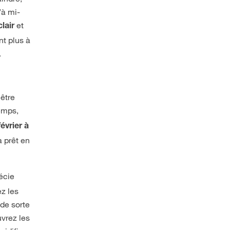
’à mi-
et
lair
nt plus à
.
 être
temps,
février à
a prêt en
écie
z les
 de sorte
uvrez les