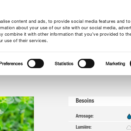
lise content and ads, to provide social media features and to
seil
Thèmes
Service
Qui sommes-nous?
ormation about your use of our site with our social media, adver
y combine it with other information that you’ve provided to th
r use of their services.
et légumes
Thym commun
Preferences
Statistics
Marketing
Besoins
Arrosage
:
Lumière
: