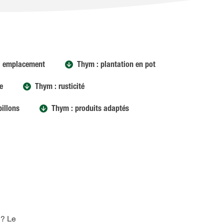
: emplacement
Thym : plantation en pot
e
Thym : rusticité
pillons
Thym : produits adaptés
 ? Le