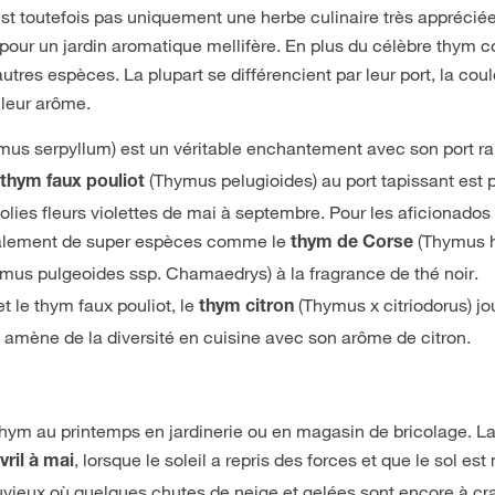
t toutefois pas uniquement une herbe culinaire très apprécié
 pour un jardin aromatique mellifère. En plus du célèbre thym
res espèces. La plupart se différencient par leur port, la cou
u leur arôme.
mus serpyllum) est un véritable enchantement avec son port r
e
(Thymus pelugioides) au port tapissant est 
thym faux pouliot
jolies fleurs violettes de mai à septembre. Pour les aficionado
 également de super espèces comme le
(Thymus 
thym de Corse
mus pulgeoides ssp. Chamaedrys) à la fragrance de thé noir.
 le thym faux pouliot, le
(Thymus x citriodorus) jo
thym citron
t amène de la diversité en cuisine avec son arôme de citron.
thym au printemps en jardinerie ou en magasin de bricolage. L
, lorsque le soleil a repris des forces et que le sol es
vril à mai
vieux où quelques chutes de neige et gelées sont encore à cra