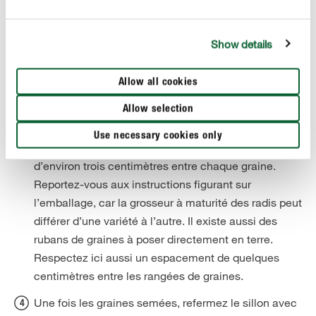
de prévoir un drainage en pierre ponce.
Tracez par exemple à l’aide d’un râteau, un sillon
Show details
d’environ un centimètre de profondeur dans la terre.
Semez-y les graines.
Allow all cookies
Veillez à ce que l’espacement entre les graines soit
suffisant. Certes, les petits radis ne deviennent pas
Allow selection
particulièrement grands, mais il faut quand même
Use necessary cookies only
leur laisser un peu de place, à savoir un espacement
d’environ trois centimètres entre chaque graine.
Reportez-vous aux instructions figurant sur
l’emballage, car la grosseur à maturité des radis peut
différer d’une variété à l’autre. Il existe aussi des
rubans de graines à poser directement en terre.
Respectez ici aussi un espacement de quelques
centimètres entre les rangées de graines.
Une fois les graines semées, refermez le sillon avec