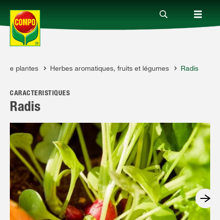
ts de plantes
Herbes aromatiques, fruits et légumes
Radis
Produits
CARACTÉRISTIQUES
Conseil
Radis
Thèmes
Service
Qui sommes-nous?