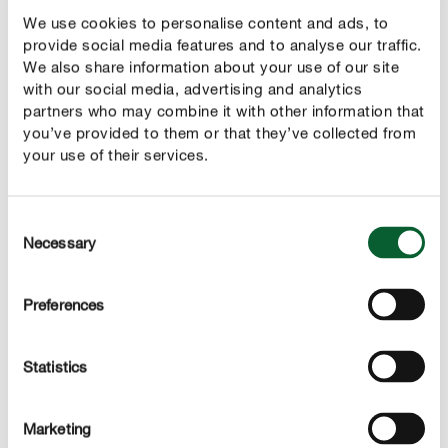
We use cookies to personalise content and ads, to
provide social media features and to analyse our traffic.
We also share information about your use of our site
with our social media, advertising and analytics
partners who may combine it with other information that
you’ve provided to them or that they’ve collected from
your use of their services.
Consent
Necessary
Selection
Semer des radis – 5 conseils
Nous avons compilé cinq conseils à votre attention pour
Preferences
pouvoir profiter d’une belle récolte :
Si le sol est très sec, arrosez avant de semer. S’il
Statistics
s’agit d’un sol plutôt compact, ameublissez-le à la
bêche et incorporez-y un peu de sable. Pour une
bonne gestion de l’eau dans le bac, il est conseillé
Marketing