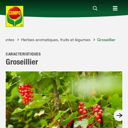
e plantes
Herbes aromatiques, fruits et légumes
Groseillier
Produits
CARACTÉRISTIQUES
Conseil
Groseillier
Thèmes
Service
Qui sommes-nous?