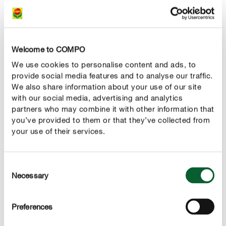
fruits en été de tous les nutriments essentiels.
Welcome to COMPO
We use cookies to personalise content and ads, to
provide social media features and to analyse our traffic.
We also share information about your use of our site
with our social media, advertising and analytics
partners who may combine it with other information that
you’ve provided to them or that they’ve collected from
your use of their services.
Consent
Necessary
Selection
Récolter les groseilles
En été, c’est enfin le moment de déguster vos
groseilles ! Selon la variété et la météo, ces fruits
Preferences
délicieux sont
. Sur
à maturité entre juin et juillet