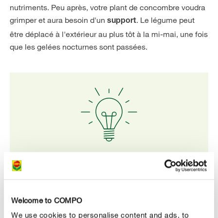
nutriments. Peu après, votre plant de concombre voudra
grimper et aura besoin d'un
. Le légume peut
support
être déplacé à l'extérieur au plus tôt à la mi-mai, une fois
que les gelées nocturnes sont passées.
Notre conseil
Le mini-concombre mexicain peut également être
cultivé dans un grand pot sur le balcon ou la terrasse.
Welcome to COMPO
Il aura alors besoin d'un support suffisant pour pouvoir
We use cookies to personalise content and ads, to
bien se développer.