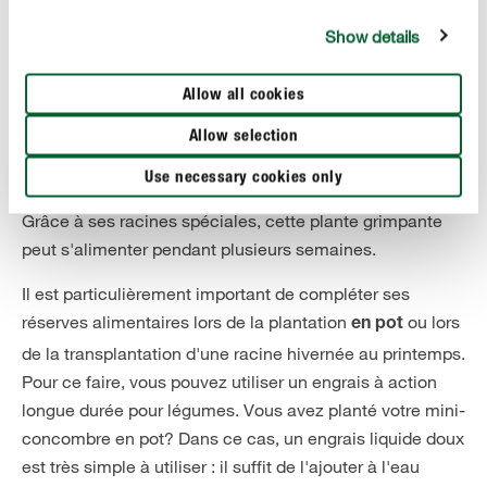
lorsque cela est nécessaire.
Show details
Fertiliser les concombres du Mexique
Allow all cookies
Tout comme le dahlia, le mini-concombre mexicain
peut
. La plante en
stocker des nutriments dans ses racines
Allow selection
a besoin, car elle produit en quelques mois seulement
Use necessary cookies only
d'innombrables mini-concombres sur ses fines tiges.
Grâce à ses racines spéciales, cette plante grimpante
peut s'alimenter pendant plusieurs semaines.
Il est particulièrement important de compléter ses
réserves alimentaires lors de la plantation
ou lors
en pot
de la transplantation d'une racine hivernée au printemps.
Pour ce faire, vous pouvez utiliser un engrais à action
longue durée pour légumes. Vous avez planté votre mini-
concombre en pot? Dans ce cas, un engrais liquide doux
est très simple à utiliser : il suffit de l'ajouter à l'eau