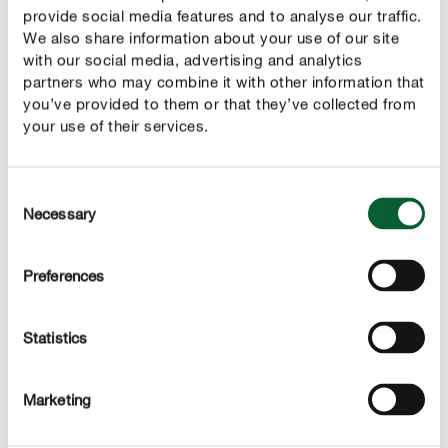
provide social media features and to analyse our traffic.
We also share information about your use of our site
with our social media, advertising and analytics
partners who may combine it with other information that
you’ve provided to them or that they’ve collected from
your use of their services.
ENTRETENIR CORRECTEMENT
Entretenir les concombres du Mexique
Consent
Les cucamelons ont-il besoin de beaucoup d'eau?
Necessary
Selection
La règle d'or :
! Vous avez sans
ne pas trop arroser
doute de bonnes intentions en arrosant souvent, mais
Preferences
cela rend la plante plus vulnérable aux maladies. La
plante grimpante poussera alors rapidement en hauteur,
mais ses pousses seront moins robustes. À l'inverse, un
Statistics
arrosage insuffisant pendant les mois d'été peut
entraîner la chute des fleurs. Il en résultera une
Marketing
mauvaise récolte. Il est donc préférable de
vérifier
et de n'arroser que
régulièrement l'humidité du sol