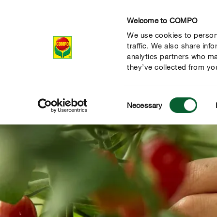
Welcome to COMPO
We use cookies to persona
Produits
Con
traffic. We also share inf
analytics partners who ma
they’ve collected from you
Consent
Necessary
Selection
 nature