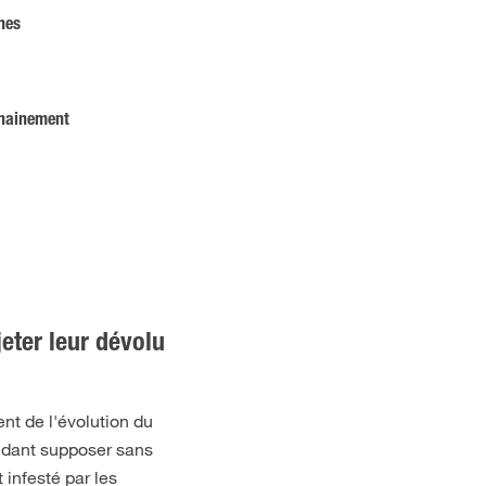
nes
chainement
eter leur dévolu
ent de l'évolution du
ndant supposer sans
 infesté par les