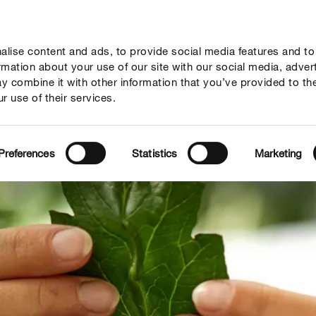
lise content and ads, to provide social media features and to
seil
Thèmes
Service
Qui sommes-nous?
ormation about your use of our site with our social media, adver
y combine it with other information that you’ve provided to th
r use of their services.
Preferences
Statistics
Marketing