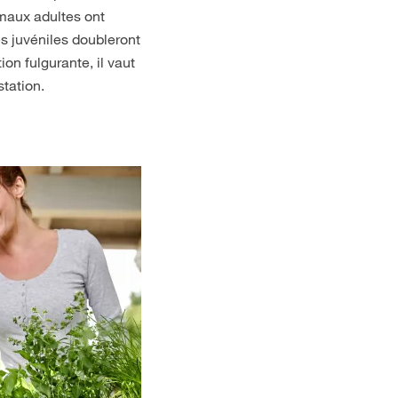
imaux adultes ont
es juvéniles doubleront
on fulgurante, il vaut
station.