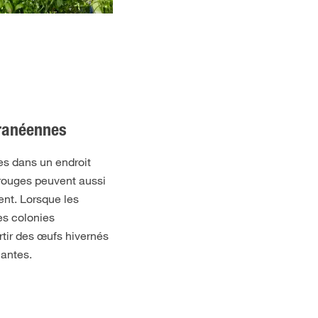
rranéennes
s dans un endroit
 rouges peuvent aussi
tent. Lorsque les
es colonies
rtir des œufs hivernés
lantes.