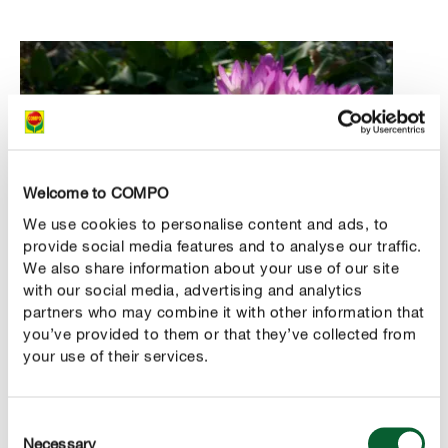
Welcome to COMPO
We use cookies to personalise content and ads, to
provide social media features and to analyse our traffic.
We also share information about your use of our site
with our social media, advertising and analytics
partners who may combine it with other information that
you’ve provided to them or that they’ve collected from
Colchiques d’automne
your use of their services.
Le colchique d’automne ressemble beaucoup au crocus,
son parent printanier. Il peut lui aussi être planté en août
Consent
pour ouvrir seulement quelques semaines plus tard ses
Necessary
Selection