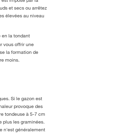
ui est imposé par la
auds et secs ou arrêtez
es élevées au niveau
 en la tondant
 vous offrir une
ise la formation de
ore moins.
ues. Si le gazon est
chaleur provoque des
tre tondeuse à 5-7 cm
e plus les graminées.
use n'est généralement