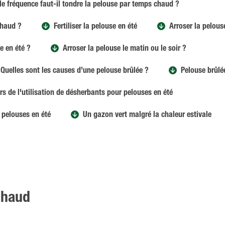
le fréquence faut-il tondre la pelouse par temps chaud ?
chaud ?
Fertiliser la pelouse en été
Arroser la pelous
e en été ?
Arroser la pelouse le matin ou le soir ?
Quelles sont les causes d’une pelouse brûlée ?
Pelouse brûlée
ors de l'utilisation de désherbants pour pelouses en été
s pelouses en été
Un gazon vert malgré la chaleur estivale
 chaud