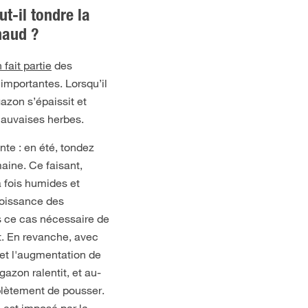
ut-il tondre la
haud ?
 fait partie
des
 importantes. Lorsqu’il
azon s’épaissit et
mauvaises herbes.
nte : en été, tondez
aine. Ce faisant,
la fois humides et
roissance des
s ce cas nécessaire de
t. En revanche, avec
et l'augmentation de
azon ralentit, et au-
plètement de pousser.