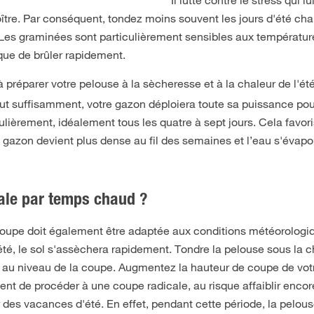
Il lutte contre le stress qui l
oître. Par conséquent, tondez moins souvent les jours d'été ch
Les graminées sont particulièrement sensibles aux températur
sque de brûler rapidement.
réparer votre pelouse à la sècheresse et à la chaleur de l'été
eut suffisamment, votre gazon déploiera toute sa puissance pour
ulièrement, idéalement tous les quatre à sept jours. Cela favor
de gazon devient plus dense au fil des semaines et l’eau s'évap
male par temps chaud ?
coupe doit également être adaptée aux conditions météorologiq
été, le sol s'assèchera rapidement. Tondre la pelouse sous la 
e, au niveau de la coupe. Augmentez la hauteur de coupe de vo
nt de procéder à une coupe radicale, au risque affaiblir encor
ur des vacances d'été. En effet, pendant cette période, la pelo