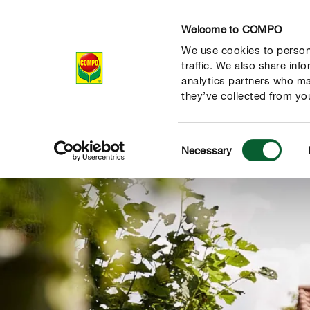
Welcome to COMPO
We use cookies to persona
Produits
Con
traffic. We also share inf
analytics partners who ma
they’ve collected from you
Consent
Necessary
Selection
 nature