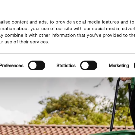
lise content and ads, to provide social media features and to
seil
Thèmes
Service
Qui sommes-nous?
ormation about your use of our site with our social media, adver
y combine it with other information that you’ve provided to th
r use of their services.
Preferences
Statistics
Marketing