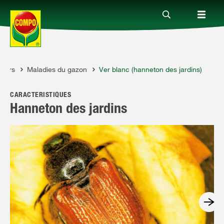
geurs
Maladies du gazon
Ver blanc (hanneton des jardins)
Produits
CARACTÉRISTIQUES
Conseil
Hanneton des jardins
Thèmes
Service
Qui sommes-nous?