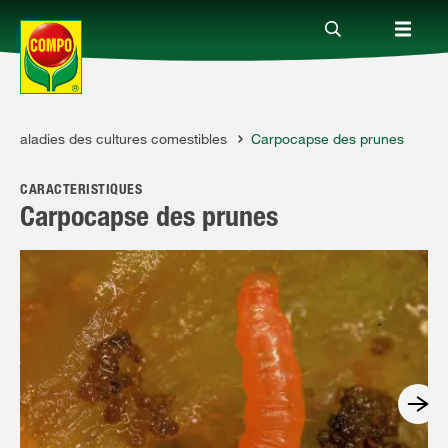
t maladies des cultures comestibles
Carpocapse des prunes
Produits
CARACTÉRISTIQUES
Conseil
Carpocapse des prunes
Thèmes
Service
Qui sommes-nous?