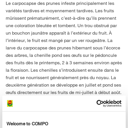
Le carpocapse des prunes infeste principalement les
variétés tardives et moyennement tardives. Les fruits
mûrissent prématurément, c’est-à-dire qu’ils prennent
une coloration bleutée et tombent. Un trou obstrué par
un bouchon jaunâtre apparaît à l’extérieur du fruit. À
l’intérieur, le fruit est mangé par un ver rougeâtre. La
larve du carpocapse des prunes hibernant sous l’écorce
des arbres, la chenille pond ses œufs sur le pédoncule
des fruits dès le printemps, 2 à 3 semaines environ après
la floraison. Les chenilles s’introduisent ensuite dans le
fruit et se nourrissent généralement près du noyau. La
deuxième génération se développe en juillet et pond ses
œufs directement sur les fruits de mi-juillet à début août.
Elle provoque en règle générale des dégâts plus
importants. Une infestation importante peut être à
l’origine de pertes de récolte considérables.
Welcome to COMPO