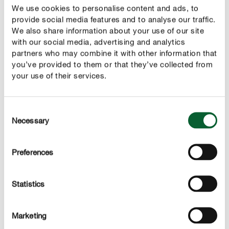
We use cookies to personalise content and ads, to
LUTTE
provide social media features and to analyse our traffic.
Comment lutter contre le carpocapse des
prunes
We also share information about your use of our site
with our social media, advertising and analytics
partners who may combine it with other information that
Utilisez un piège à vers de la prune pour capturer les
you’ve provided to them or that they’ve collected from
mâles afin de combattre la fécondation des femelles et
your use of their services.
donc la ponte. Le piège doit être suspendu à partir de la
mi-mai. Il faut de plus, collecter et détruire (ne pas
composter) les fruits infestés quand ils sont encore
Consent
infestés par les vers. Pour réduire encore plus les
Necessary
Selection
infestations l’année suivante, il faut examiner les arbres
à la recherche de larves hibernantes jusqu’au mois
Preferences
d’avril. Il est alors facile de les supprimer dans l’écorce.
Statistics
Autres maladies et ravageurs
Marketing