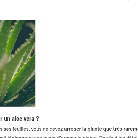
er un aloe vera ?
s ses feuilles, vous ne devez
arroser la plante que très rarem
 soit légèrement sec avant d’arroser la plante. Des feuilles dét