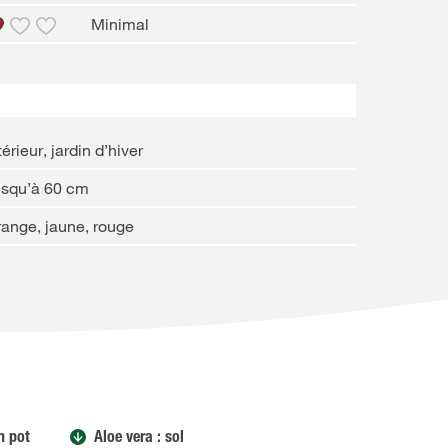
Minimal
térieur, jardin d’hiver
usqu’à 60 cm
ange, jaune, rouge
n pot
Aloe vera : sol