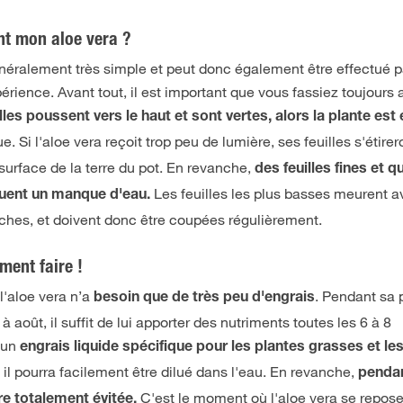
nt mon aloe vera ?
généralement très simple et peut donc également être effectué 
rience. Avant tout, il est important que vous fassiez toujours 
elles poussent vers le haut et sont vertes, alors la plante est
e. Si l'aloe vera reçoit trop peu de lumière, ses feuilles s'étirer
 surface de la terre du pot. En revanche,
des feuilles fines et qu
Les feuilles les plus basses meurent a
quent un manque d'eau.
èches, et doivent donc être coupées régulièrement.
mment faire !
l'aloe vera n’a
. Pendant sa 
besoin que de très peu d'engrais
 août, il suffit de lui apporter des nutriments toutes les 6 à 8
r un
engrais liquide spécifique pour les plantes grasses et le
 il pourra facilement être dilué dans l'eau. En revanche,
pendan
C'est le moment où l'aloe vera se repos
être totalement évitée.