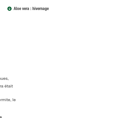
Aloe vera : hivernage
nues,
a était
rmite, le
es