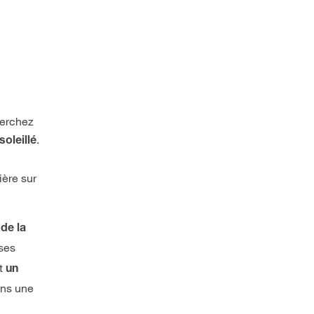
herchez
.
soleillé
ière sur
de la
 ses
nt
un
ans une