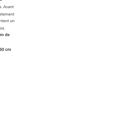
e. Avant
lètement
entent un
ois
mm de
 60 cm