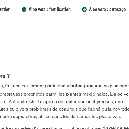
retien
Aloe vera : fertilisation
Aloe vera : arrosage
ra ?
que, fait non seulement partie des
les plus con
plantes grasses
ombreuses propriétés parmi les plantes médicinales. L’aloe ver
s à l'Antiquité. Qu'il s'agisse de traiter des ecchymoses, une
lures ou divers problèmes de peau tels que l'acné ou la névrode
 encore aujourd'hui, utilisé dans les domaines les plus divers.
s autres variétés d'aloe est avant tout le goût amer
du gel de s