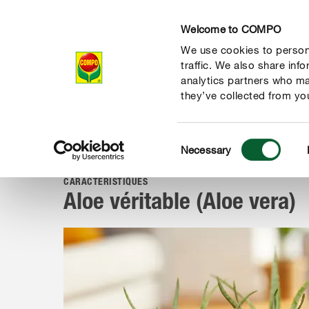
Welcome to COMPO
We use cookies to persona
Produits
Con
traffic. We also share inf
analytics partners who ma
they’ve collected from you
Consent
Conseil
Portraits de plantes
Plantes d’intérieur
Aloe v
Necessary
COMPO
Selection
CARACTÉRISTIQUES
Aloe véritable (Aloe vera)
 nature