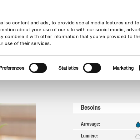
lise content and ads, to provide social media features and to
seil
Thèmes
Service
Qui sommes-nous?
ormation about your use of our site with our social media, adver
y combine it with other information that you’ve provided to th
r use of their services.
éritable (Aloe vera)
Preferences
Statistics
Marketing
Besoins
Arrosage
:
Lumière
: