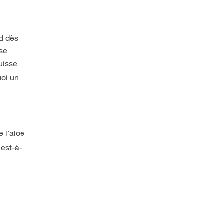
nd dès
 se
uisse
uoi un
e l’aloe
'est-à-