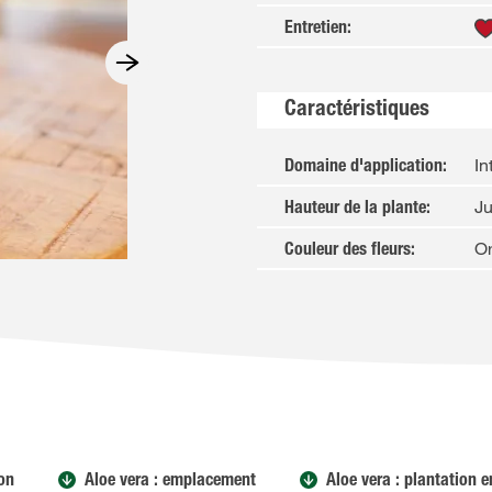
Entretien
:
Caractéristiques
In
Domaine d'application
:
J
Hauteur de la plante
:
Or
Couleur des fleurs
:
ion
Aloe vera : emplacement
Aloe vera : plantation e