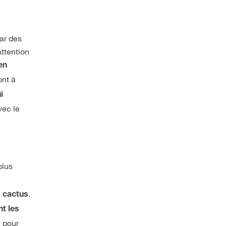
par des
attention
 en
ont à
i
vec le
plus
.
s cactus
t les
e pour