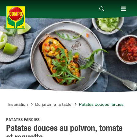
Produits
Conseil
Thèmes
Service
l
Inspiration
Du jardin à la table
Patates douces farcies
PATATES FARCIES
Qui sommes-nous?
Patates douces au poivron, tomate