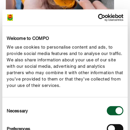
RECETTE SIMPLE POUR TOUTE LA FAMILLE
Welcome to COMPO
Patates douces farcies
We use cookies to personalise content and ads, to
Préchauffez le four à 200 °C.
provide social media features and to analyse our traffic.
We also share information about your use of our site
Piquez plusieurs fois les patates douces avec la
with our social media, advertising and analytics
fourchette, posez-les sur une plaque à pâtisserie
partners who may combine it with other information that
recouverte d’un papier cuisson et enfournez-la sur le
you’ve provided to them or that they’ve collected from
your use of their services.
rail du milieu, faites cuire pendant 40 minutes
environ.
Confectionnez la farce durant la cuisson des patates
Consent
Necessary
Selection
douces. Hachez menu l’oignon et l’ail et coupez le
poivron en petits dés, puis faites revenir le tout à la
poêle dans un peu d’huile. Assaisonnez ensuite avec
Preferences