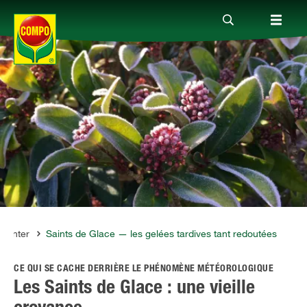
Produits
Conseil
Thèmes
Service
planter
Saints de Glace — les gelées tardives tant redoutées
CE QUI SE CACHE DERRIÈRE LE PHÉNOMÈNE MÉTÉOROLOGIQUE
Qui sommes-nous?
Les Saints de Glace : une vieille