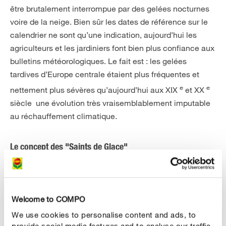
être brutalement interrompue par des gelées nocturnes
voire de la neige. Bien sûr les dates de référence sur le
calendrier ne sont qu’une indication, aujourd’hui les
agriculteurs et les jardiniers font bien plus confiance aux
bulletins météorologiques. Le fait est : les gelées
tardives d’Europe centrale étaient plus fréquentes et
e
e
nettement plus sévères qu’aujourd’hui aux XIX
et XX
siècle une évolution très vraisemblablement imputable
au réchauffement climatique.
Le concept des "Saints de Glace"
Le nom "Saints de Glace" est issu du langage populaire.
Il désigne non seulement les dates importantes pour le
semis, mais également les commémorations religieuses
Welcome to COMPO
en l’honneur des évêques et martyres catholiques : Saint
We use cookies to personalise content and ads, to
Mamert (11 mai), Saint Pancrace (12 mai), Saint Servais
provide social media features and to analyse our traffic.