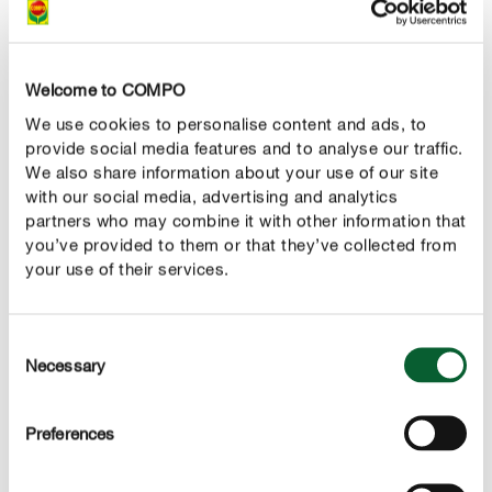
bien adaptées : chlorophytum, scindapsus, monstera,
figuier nain rampant, philodendron, capillaire, fleur de
cire, ceropegia et cissus. Les succulentes doivent être
Welcome to COMPO
également prises en considération et parmi elles le
We use cookies to personalise content and ads, to
séneçon de Rowley, les variétés de rhipsalis ou
provide social media features and to analyse our traffic.
également le selenicereus (princesse de la nuit).
We also share information about your use of our site
with our social media, advertising and analytics
partners who may combine it with other information that
PORTRAIT DE PLANTES : LA FOUGÈRE
you’ve provided to them or that they’ve collected from
your use of their services.
PORTRAIT DE PLANTES : LE MONSTERA
PORTRAIT DE PLANTES : LES SUCCULENTES
Consent
Necessary
Selection
Preferences