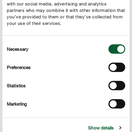
with our social media, advertising and analytics
partners who may combine it with other information that
4. Mauvais emplacement
you’ve provided to them or that they’ve collected from
your use of their services.
Pour pousser et fleurir correctement, les orchidées ont
besoin de lumière. Toutefois, il faut
éviter la lumière
. En effet, les feuilles se dessèchent et
directe du soleil
Consent
Necessary
brûlent. L'idéal est donc d'opter pour un endroit bien
Selection
éclairé indirectement, par exemple un
rebord de fenêtre
.
orienté à l'est ou à l'ouest
Preferences
Statistics
Marketing
Show details