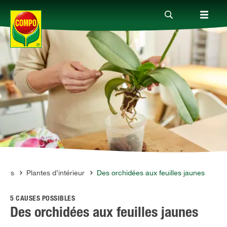
Produits
Conseil
Thèmes
Service
antes
Plantes d’intérieur
Des orchidées aux feuilles jaunes
5 CAUSES POSSIBLES
Qui sommes-nous?
Des orchidées aux feuilles jaunes