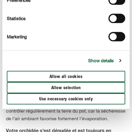
Preferences
Statistics
Arroser et fertiliser les orchidées en hiver
Marketing
La bonne routine d’arrosage et de fertilisation en hiver
dépend de l’état de votre orchidée.
Show details
Quelques
Votre orchidée a conservé ses fleurs?
orchidées telles que le phalaenopsis peuvent aussi
Allow all cookies
fleurir durant la saison froide. L’arrosage peut être alors
maintenu
et il est même possible de
comme en été
Allow selection
poursuivre les fertilisations. C’est surtout si la plante est
Use necessary cookies only
installée au-dessus d’un chauffage qu’il est conseillé de
contrôler régulièrement la terre du pot, car la sécheresse
de l’air ambiant favorise fortement l’évaporation.
Votre orchidée s’est dénudée et est toujours en