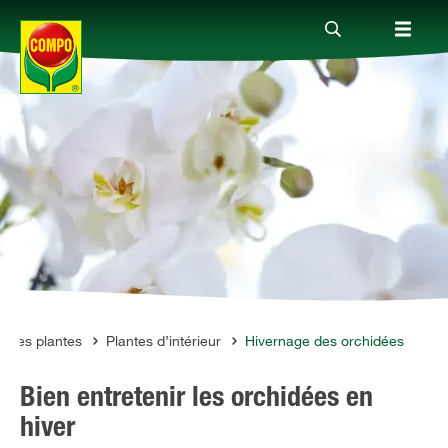
Produits
Conseil
Thèmes
Service
n des plantes
Plantes d’intérieur
Hivernage des orchidées
Bien entretenir les orchidées en
Qui sommes-nous?
hiver