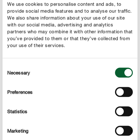
Fruits de plantes vivaces
We use cookies to personalise content and ads, to
provide social media features and to analyse our traffic.
Ex. pomme, framboise, rhubarbe
We also share information about your use of our site
with our social media, advertising and analytics
Légumes
partners who may combine it with other information that
you’ve provided to them or that they’ve collected from
Toutes les parties comestibles des plantes, à
your use of their services.
l’exception du fruit
Ex. salade, chou, carotte, rhubarbe
Consent
Toutes les parties comestibles des plantes non
Necessary
Selection
ligneuses
Ex. salade, chou, carotte, rhubarbe
Preferences
Toutes les parties comestibles des plantes annuelles
Statistics
Ex. tomate, concombre, courgette, courge, petit pois,
salade, chou, carotte
Marketing
Les légumes-fruits (ou, selon l’espèce, les