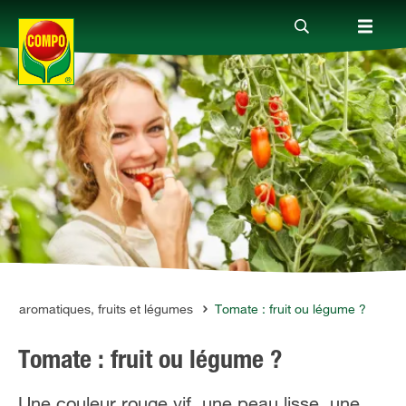
Produits
Conseil
Thèmes
Service
es aromatiques, fruits et légumes
Tomate : fruit ou légume ?
Tomate : fruit ou légume ?
Qui sommes-nous?
Une couleur rouge vif, une peau lisse, une