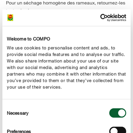
Pour un séchage homogène des rameaux, retournez-les
toutes les heures.
Sécher le romarin au déshydrateur
Welcome to COMPO
Si vous avez un déshydrateur, vous pouvez y faire
We use cookies to personalise content and ads, to
sécher le romarin. Posez les tiges dans le tamis de
provide social media features and to analyse our traffic.
séchage. Elles peuvent être serrées l’une contre l’autre,
We also share information about your use of our site
mais ne doivent pas se chevaucher. Le romarin sera sec
with our social media, advertising and analytics
au bout de trois à quatre heures. Il faut ici aussi surveiller
partners who may combine it with other information that
entre-temps le degré de séchage. Ce n’est qu’une fois le
you’ve provided to them or that they’ve collected from
romarin bien sec, que vous pouvez ajouter de nouveaux
your use of their services.
rameaux afin que les tiges déjà traitées ne soient pas à
nouveau en contact avec l’humidité.
Consent
Necessary
Selection
Bien stocker le romarin après séchage
Preferences
Une fois le romarin séché — quelle que soit la méthode