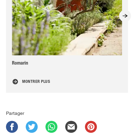
Romarin
Her
ent
MONTRER PLUS
Partager