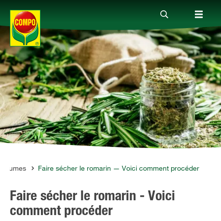
Produits
Conseil
Thèmes
Service
t légumes
Faire sécher le romarin — Voici comment procéder
Faire sécher le romarin - Voici
Qui sommes-nous?
comment procéder