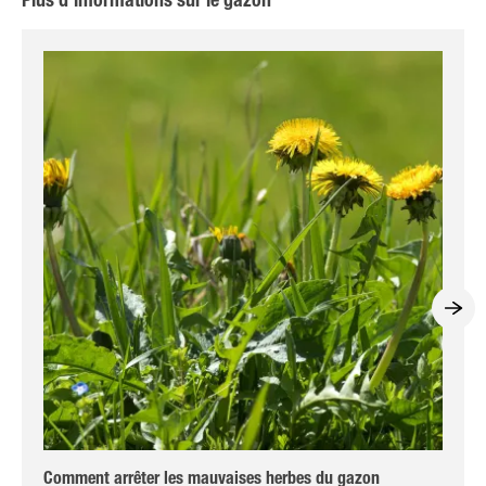
Plus d’informations sur le gazon
Comment arrêter les mauvaises herbes du gazon
La 