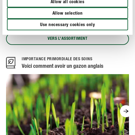
souci, notre assortiment de haute qualité COMPO
Allow all cookies
®
SAAT
est composé de mélanges de semences
Allow selection
spécifiquement adaptés aux différents types de sites!
Use necessary cookies only
VERS L’ASSORTIMENT
IMPORTANCE PRIMORDIALE DES SOINS
Voici comment avoir un gazon anglais