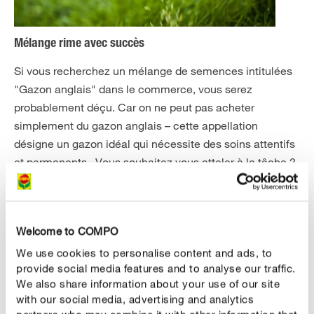
Mélange rime avec succès
Si vous recherchez un mélange de semences intitulées
"Gazon anglais" dans le commerce, vous serez
probablement déçu. Car on ne peut pas acheter
simplement du gazon anglais – cette appellation
désigne un gazon idéal qui nécessite des soins attentifs
et permanents. Vous souhaitez vous atteler à la tâche ?
Alors n’économisez pas sur les semences ! Les
mélanges de gazon bon marché comprennent
fréquemment une part importante de graminées
Welcome to COMPO
fourragères, qui certes poussent très vite en hauteur,
We use cookies to personalise content and ads, to
mais au détriment de la densité du gazon. Lors de
provide social media features and to analyse our traffic.
l’achat, vérifiez que les semences sont certifiées RSM.
We also share information about your use of our site
with our social media, advertising and analytics