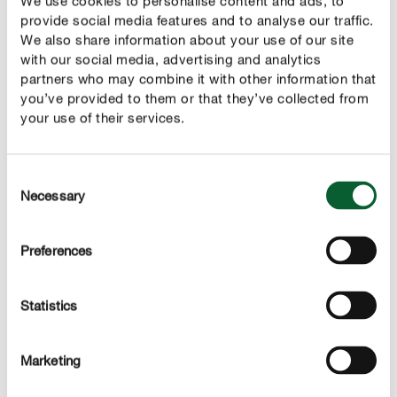
We use cookies to personalise content and ads, to
provide social media features and to analyse our traffic.
We also share information about your use of our site
with our social media, advertising and analytics
DESCRIPTION DU PRODUIT
partners who may combine it with other information that
you’ve provided to them or that they’ve collected from
your use of their services.
UTILISATION
DÉTAILS TECHNIQUES
Consent
Necessary
Selection
DES QUESTIONS ? DEMANDEZ-NOUS !
Preferences
Ces sujets pourraient également vous intéresser
Statistics
Marketing