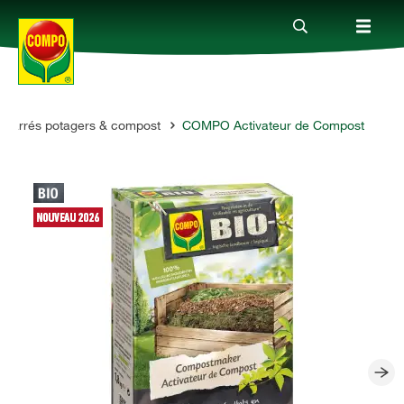
Carrés potagers & compost
COMPO Activateur de Compost
Produits
Conseil
Thèmes
Service
Qui sommes-nous?