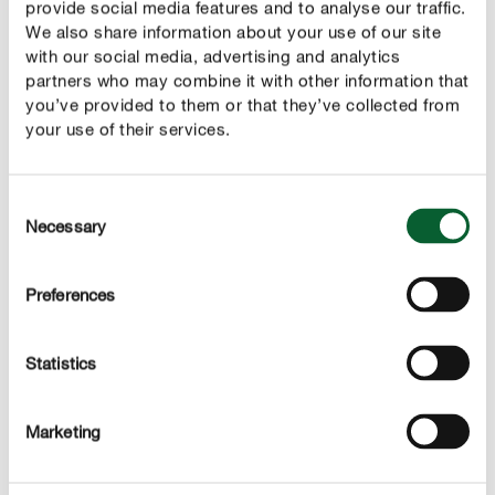
provide social media features and to analyse our traffic.
We also share information about your use of our site
Concentré
with our social media, advertising and analytics
Ce produit concentré doit être dissous dans l'eau avant
partners who may combine it with other information that
utilisation, conformément aux recommandations de
you’ve provided to them or that they’ve collected from
dosage indiquées sur l'emballage.
your use of their services.
Consent
Necessary
DESCRIPTION DU PRODUIT
Selection
UTILISATION
Preferences
DÉTAILS TECHNIQUES
Statistics
DES QUESTIONS ? DEMANDEZ-NOUS !
Marketing