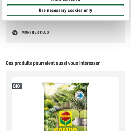
Use necessary cookies only
Paillage - un véritable remède miracle ?
Évi
du
MONTRER PLUS
Ces produits pourraient aussi vous intéresser