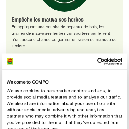
Empêche les mauvaises herbes
En appliquant une couche de copeaux de bois, les
graines de mauvaises herbes transportées par le vent
n'ont aucune chance de germer en raison du manque de
lumière.
DESCRIPTION DU PRODUIT
Welcome to COMPO
We use cookies to personalise content and ads, to
UTILISATION
provide social media features and to analyse our traffic.
We also share information about your use of our site
DÉTAILS TECHNIQUES
with our social media, advertising and analytics
partners who may combine it with other information that
you’ve provided to them or that they’ve collected from
DES QUESTIONS ? DEMANDEZ-NOUS !
your use of their services.