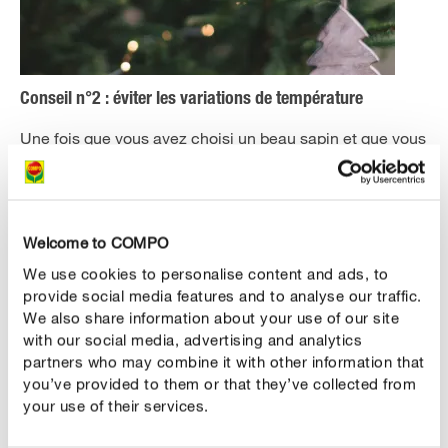
Conseil n°2 : éviter les variations de température
Une fois que vous avez choisi un beau sapin et que vous
l’avez ramené à la maison, nous vous conseillons de
retirer immédiatement le filet de protection afin que les
branches puissent se déployer à nouveau. Avant
d’installer le sapin dans la maison, laissez-le une
Welcome to COMPO
journée au garage, sur un balcon à l’abri du vent ou dans
We use cookies to personalise content and ads, to
un couloir froid. Vous éviterez ainsi les trop fortes
provide social media features and to analyse our traffic.
We also share information about your use of our site
variations de température et le sapin perdra ses aiguilles
with our social media, advertising and analytics
moins rapidement.
partners who may combine it with other information that
you’ve provided to them or that they’ve collected from
your use of their services.
Conseil n°3 : maintenir le sapin humide
Le sapin a de forts besoins hydriques, il est donc