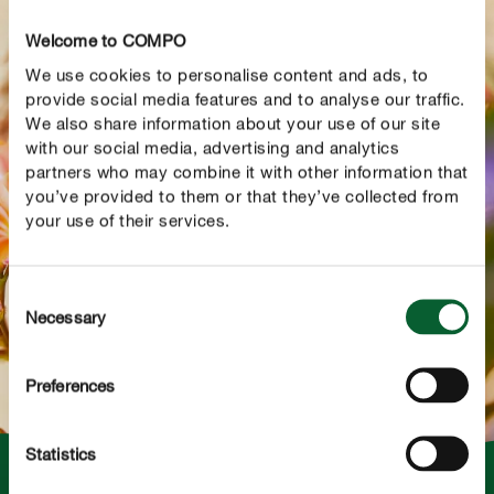
NL
FR
Recevez des conseils d’entretien saisonniers et des
Welcome to COMPO
inspirations concernant le jardin, le gazon, les
We use cookies to personalise content and ads, to
plantes, la décoration et bien davantage dans notre
provide social media features and to analyse our traffic.
newsletter.
We also share information about your use of our site
with our social media, advertising and analytics
partners who may combine it with other information that
you’ve provided to them or that they’ve collected from
your use of their services.
Consent
ENVOYER
Necessary
Selection
Preferences
Statistics