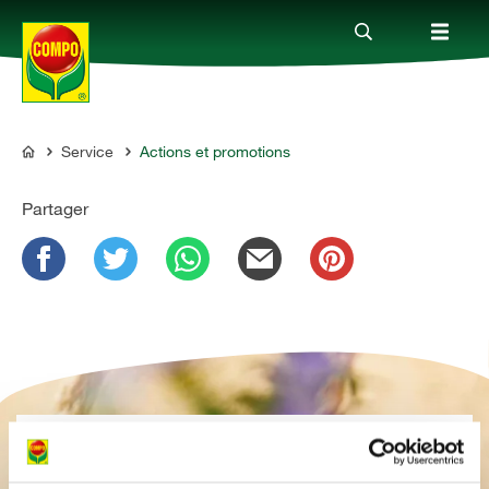
Service
Actions et promotions
Produits
COMPO
Partager
Conseil
Thèmes
Service
Qui sommes-nous?
INSCRIPTION À LA NEWSLETTER
Restez informés