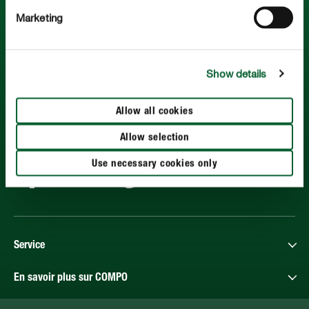
Marketing
COMPO. De belles plantes, tout simplement.
Show details
Peu importe que l’on ait deux mains gauches ou la main verte:
ensemble pour une qualité de vie plus verte.
Allow all cookies
Suivez COMPO sur:
Allow selection
Use necessary cookies only
Service
En savoir plus sur COMPO