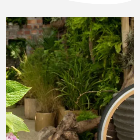
NL
FR