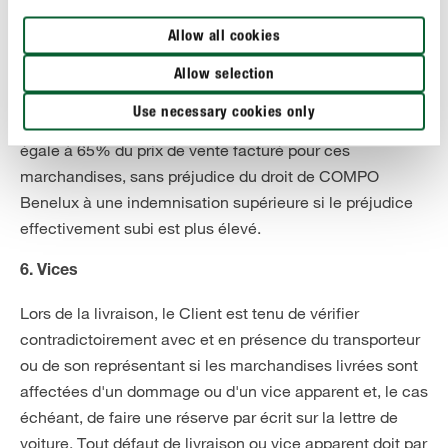
première demande, auquel cas le contrat est résolu de
Allow all cookies
plein droit et sans mise en demeure préalable au
détriment du Client, sans que COMPO Benelux soit
Allow selection
redevable d'une indemnité, et auquel cas le Client est
Use necessary cookies only
redevable à COMPO Benelux d'une indemnité forfaitaire
égale à 65% du prix de vente facturé pour ces
marchandises, sans préjudice du droit de COMPO
Benelux à une indemnisation supérieure si le préjudice
effectivement subi est plus élevé.
6. Vices
Lors de la livraison, le Client est tenu de vérifier
contradictoirement avec et en présence du transporteur
ou de son représentant si les marchandises livrées sont
affectées d'un dommage ou d'un vice apparent et, le cas
échéant, de faire une réserve par écrit sur la lettre de
voiture. Tout défaut de livraison ou vice apparent doit par