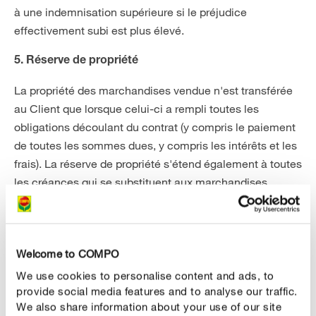
à une indemnisation supérieure si le préjudice
effectivement subi est plus élevé.
5. Réserve de propriété
La propriété des marchandises vendue n'est transférée
au Client que lorsque celui-ci a rempli toutes les
obligations découlant du contrat (y compris le paiement
de toutes les sommes dues, y compris les intérêts et les
frais). La réserve de propriété s'étend également à toutes
les créances qui se substituent aux marchandises
livrées sous réserve de propriété.
Toutefois, les risques de force majeure, de perte, de
destruction ou de vol des marchandises sont
Welcome to COMPO
entièrement à la charge du Client à partir du moment où
We use cookies to personalise content and ads, to
les marchandises sont livrées ou que le Client reste en
provide social media features and to analyse our traffic.
défaut de les réceptionner.
We also share information about your use of our site